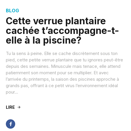
BLOG
Cette verrue plantaire
cachée t’accompagne-t-
elle à la piscine?
Tu la sens à peine. Elle se cache discrètement sous ton
pied, cette petite verrue plantaire que tu ignores peut-être
depuis des semaines. Minuscule mais tenace, elle attend
patiemment son moment pour se multiplier. Et avec
l’arrivée du printemps, la saison des piscines approche à
grands pas, offrant à ce petit virus l’environnement idéal
pour...
LIRE