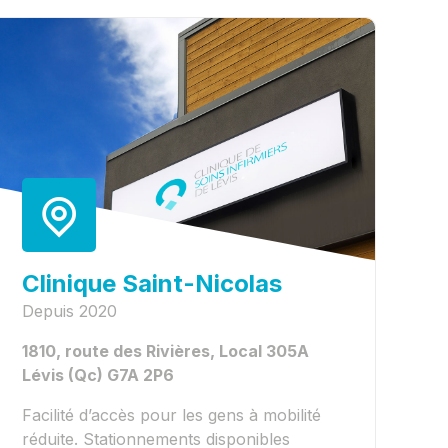
Clinique Saint-Nicolas
Depuis 2020
1810, route des Rivières, Local 305A
Lévis (Qc) G7A 2P6
Facilité d’accès pour les gens à mobilité
réduite. Stationnements disponibles