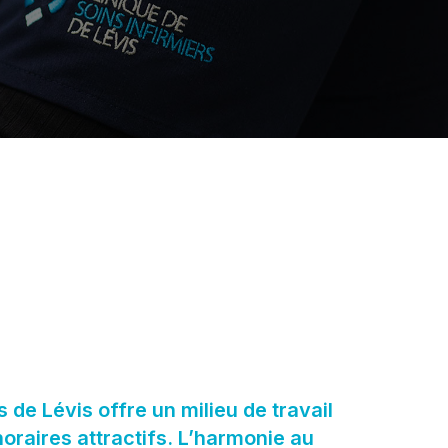
s de Lévis offre un milieu de travail
horaires attractifs. L’harmonie au