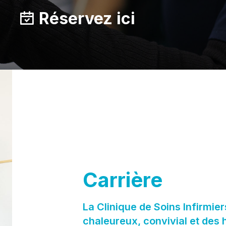
Réservez ici
Carrière
La Clinique de Soins Infirmier
chaleureux, convivial et des 