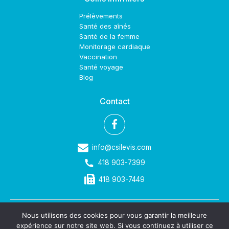
Prélèvements
Santé des aînés
Santé de la femme
Monitorage cardiaque
Vaccination
Santé voyage
Blog
Contact
info@csilevis.com
418 903-7399
418 903-7449
Nous utilisons des cookies pour vous garantir la meilleure
©2023 Clinique de Soins Infirmiers de Lévis. Tous droits réservés.
expérience sur notre site web. Si vous continuez à utiliser ce