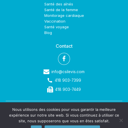
Santé des aînés
Santé de la femme
Monitorage cardiaque
Vaccination
Santé voyage
Blog
Contact
info@csilevis.com
418 903-7399
418 903-7449
Nous utilisons des cookies pour vous garantir la meilleure
©2023 Clinique de Soins Infirmiers de Lévis. Tous droits réservés.
expérience sur notre site web. Si vous continuez à utiliser ce
Politique de confidentialité
site, nous supposerons que vous en êtes satisfait.