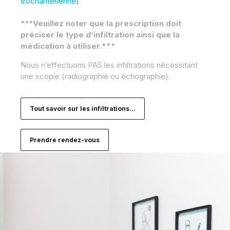
trochantérienne)
***
Veuillez noter que la prescription doit
préciser le type d’infiltration ainsi que la
médication à utiliser.
***
Nous n’effectuons PAS les infiltrations nécessitant
une scopie (radiographie ou échographie).
Tout savoir sur les infiltrations...
Prendre rendez-vous