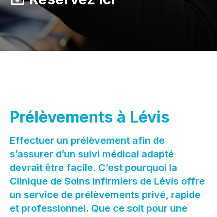
Prélèvements à Lévis
Effectuer un prélèvement afin de
s’assurer d’un suivi médical adapté
devrait être facile. C’est pourquoi la
Clinique de Soins Infirmiers de Lévis offre
un service de prélèvements privé, rapide
et professionnel. Que ce soit pour une