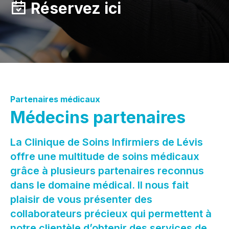
Réservez ici
Partenaires médicaux
Médecins partenaires
La Clinique de Soins Infirmiers de Lévis
offre une multitude de soins médicaux
grâce à plusieurs partenaires reconnus
dans le domaine médical. Il nous fait
plaisir de vous présenter des
collaborateurs précieux qui permettent à
notre clientèle d’obtenir des services de