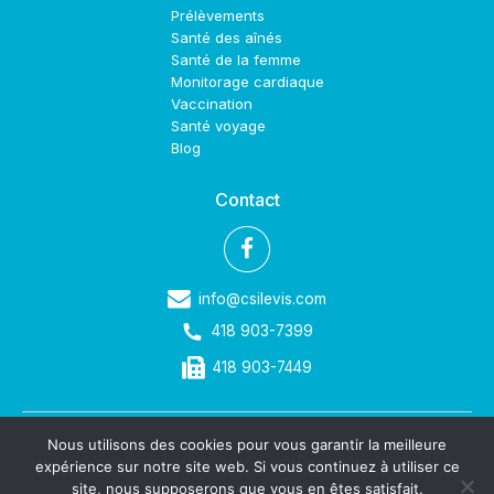
Prélèvements
Santé des aînés
Santé de la femme
Monitorage cardiaque
Vaccination
Santé voyage
Blog
Contact
info@csilevis.com
418 903-7399
418 903-7449
Nous utilisons des cookies pour vous garantir la meilleure
©2023 Clinique de Soins Infirmiers de Lévis. Tous droits réservés.
expérience sur notre site web. Si vous continuez à utiliser ce
Politique de confidentialité
site, nous supposerons que vous en êtes satisfait.