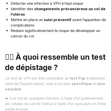
Détecter une infection à VPH à haut risque
Identifier des
changements précancéreux au col de
l’utérus
Mettre en place un
suivi préventif
avant l’apparition de
complications
Réduire significativement le risque de développer un
cancer du col
👩‍⚕️ À quoi ressemble un test
de dépistage ?
Le test du VPH est très semblable au
test Pap
traditionnel
(test de Papanicolaou), mais il est plus
spécifique
et
plus
sensible
.
➡️ Il se fait en quelques minutes, à l’aide d’un prélèvement
de cellules du col de l’utérus à l’aide d’un spéculum et d’une
petite brosse.