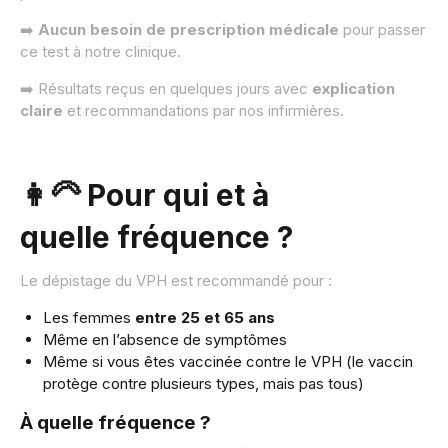
➡️
Aucun besoin de prescription médicale
pour passer
ce test à notre clinique.
➡️ Résultats reçus en quelques jours avec
explication
claire
et recommandations par nos infirmières.
👩‍🦳 Pour qui et à
quelle fréquence ?
Le dépistage du VPH est recommandé pour :
Les femmes
entre 25 et 65 ans
Même en l’absence de symptômes
Même si vous êtes vaccinée contre le VPH (le vaccin
protège contre plusieurs types, mais pas tous)
À quelle fréquence ?