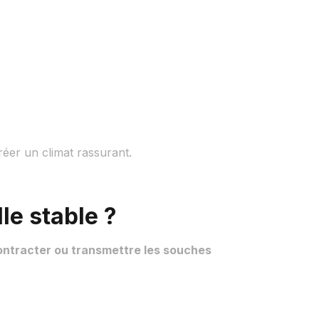
éer un climat rassurant.
le stable ?
ontracter ou transmettre les souches