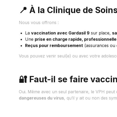
📍 À la Clinique de Soin
Nous vous offrons :
La
vaccination avec Gardasil 9
sur place,
sa
Une
prise en charge rapide, professionnell
Reçus pour remboursement
(assurances ou c
Vous pouvez venir seul(e) ou avec votre adolesce
🔐 Faut-il se faire vacc
Oui. Même avec un seul partenaire, le VPH peut 
dangereuses du virus
, qu’il y ait ou non des s