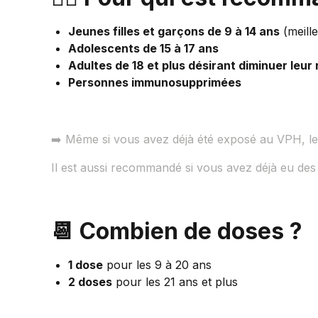
Jeunes filles et garçons de 9 à 14 ans
(meill
Adolescents de 15 à 17 ans
Adultes de 18 et plus désirant diminuer leur
Personnes immunosupprimées
➡️ Même si vous avez déjà été exposé au VPH, le 
Il est aussi recommandé si vous avez déjà eu des 
📆 Combien de doses ?
1 dose
pour les 9 à 20 ans
2 doses
pour les 21 ans et plus