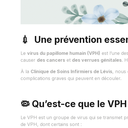
💉 Une prévention essen
Le
virus du papillome humain (VPH)
est l’une de
causer
des cancers
et
des verrues génitales
. 
À la
Clinique de Soins Infirmiers de Lévis
, nous 
complications graves qui peuvent en découler.
🦠 Qu’est-ce que le VPH
Le VPH est un groupe de virus qui se transmet p
de VPH, dont certains sont :