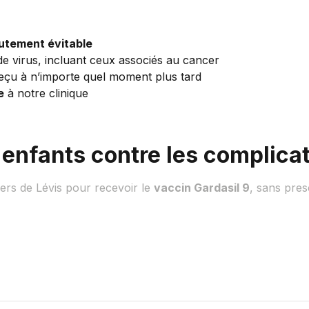
utement évitable
e virus, incluant ceux associés au cancer
reçu à n’importe quel moment plus tard
e
à notre clinique
 enfants contre les complica
iers de Lévis pour recevoir le
vaccin Gardasil 9
, sans pres