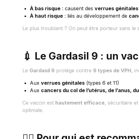
À bas risque
: causent des
verrues génitales
À haut risque
: liés au développement de
can
Le plus troublant ? On peut être porteur sans le 
💉 Le Gardasil 9 : un va
Le
Gardasil 9
protège contre
9 types de VPH
, i
Aux
verrues génitales
(types 6 et 11)
Aux
cancers du col de l’utérus, de l’anus, du
Ce vaccin est
hautement efficace
, sécuritaire e
optimale.
👩‍⚕️ Pour qui est recom