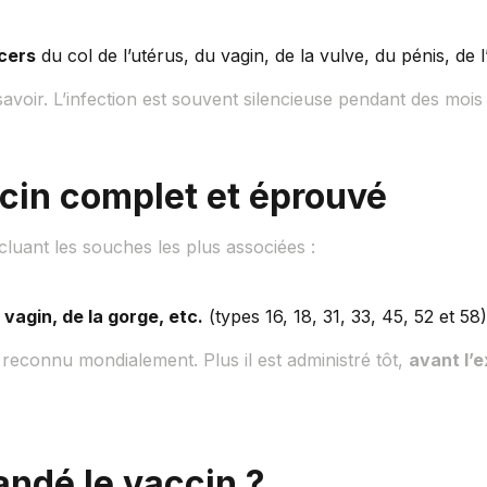
cers
du col de l’utérus, du vagin, de la vulve, du pénis, de l
savoir. L’infection est souvent silencieuse pendant des moi
ccin complet et éprouvé
ncluant les souches les plus associées :
 vagin, de la gorge, etc.
(types 16, 18, 31, 33, 45, 52 et 58)
t reconnu mondialement. Plus il est administré tôt,
avant l’e
mandé le vaccin ?