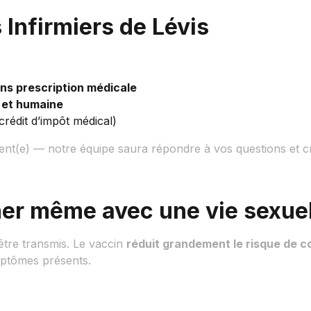
s Infirmiers de Lévis
ns prescription médicale
e et humaine
rédit d’impôt médical)
nt(e) — notre équipe saura répondre à vos questions et cr
iner même avec une vie sexuel
être transmis. Le vaccin
réduit grandement le risque de c
ymptômes présents.